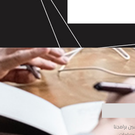
ين برامجنا
حتياجات